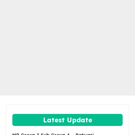
Latest Update
MP Group 2 Sub Group 4 – Patwari