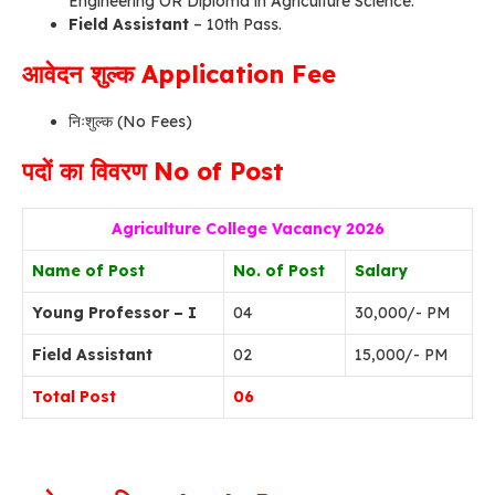
Engineering OR Diploma in Agriculture Science.
Field Assistant
– 10th Pass.
आवेदन शुल्क Application Fee
निःशुल्क (No Fees)
पदों का विवरण No of Post
Agriculture College Vacancy 2026
Name of Post
No. of Post
Salary
Young Professor – I
04
30,000/- PM
Field Assistant
02
15,000/- PM
Total Post
06