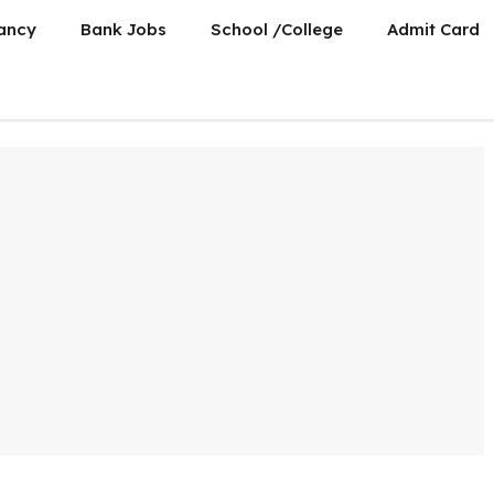
ancy
Bank Jobs
School /College
Admit Card