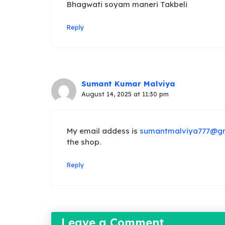
Bhagwati soyam maneri Takbeli
Reply
Sumant Kumar Malviya
August 14, 2025 at 11:30 pm
My email addess is
sumantmalviya777@g
the shop.
Reply
Leave a Comment