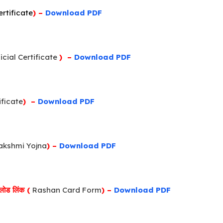
rtificate
) –
Download PDF
cial Certificate
) –
Download PDF
ificate
) –
Download PDF
akshmi Yojna
) –
Download PDF
नलोड लिंक (
Rashan Card Form
) –
Download PDF