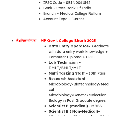
IFSC Code – SBIN0061542
Bank – State Bank Of India
Branch – Medical College Ratlam
Account Type – Current
शैक्षणिक योग्यता – MP Govt. College Bharti 2025
Data Entry Operator-
Graduate
with data entry work knowledge +
Computer Diploma + CPCT
Lab Technician
–
DMLT/BMLT/MLT.
Multi Tasking Staff
– 10th Pass
Research Assistant
–
Microbiology/Biotechnology/Medi
cal
Microbiology/Genetic/Molecular
Biology in Post Graduate degree.
Scientist B (medical)
– MBBS
Scientist B ( Non-Medical)
–