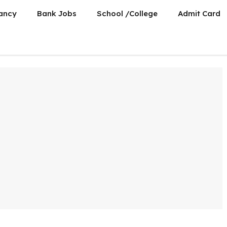
ancy
Bank Jobs
School /College
Admit Card