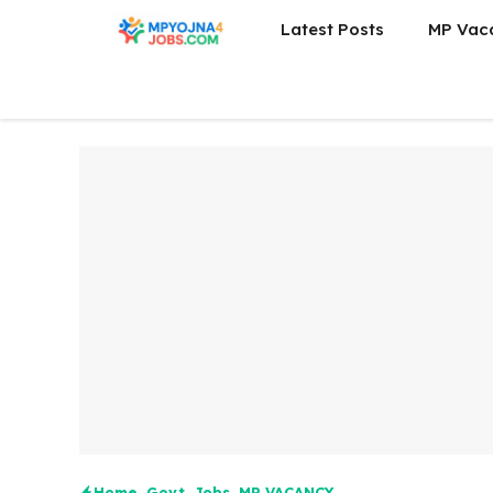
Skip
Latest Posts
MP Vac
to
content
Home
,
Govt. Jobs
,
MP VACANCY