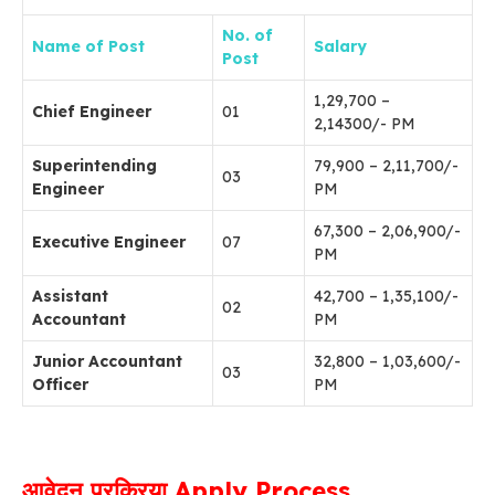
No. of
Name of Post
Salary
Post
1,29,700 –
Chief Engineer
01
2,14300/- PM
Superintending
79,900 – 2,11,700/-
03
Engineer
PM
67,300 – 2,06,900/-
Executive Engineer
07
PM
Assistant
42,700 – 1,35,100/-
02
Accountant
PM
Junior Accountant
32,800 – 1,03,600/-
03
Officer
PM
आवेदन प्रक्रिया Apply Process